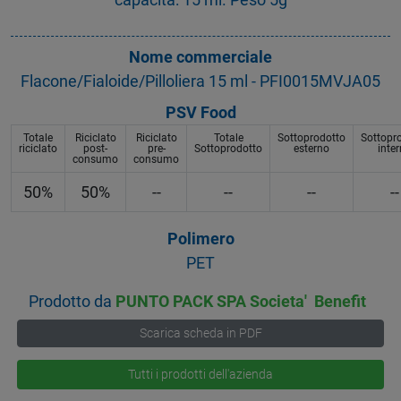
Nome commerciale
Flacone/Fialoide/Pilloliera 15 ml - PFI0015MVJA05
PSV Food
Totale
Riciclato
Riciclato
Totale
Sottoprodotto
Sottopr
riciclato
post-
pre-
Sottoprodotto
esterno
inte
consumo
consumo
50%
50%
--
--
--
--
Polimero
PET
Prodotto da
PUNTO PACK SPA Societa' Benefit
Scarica scheda in PDF
Tutti i prodotti dell'azienda