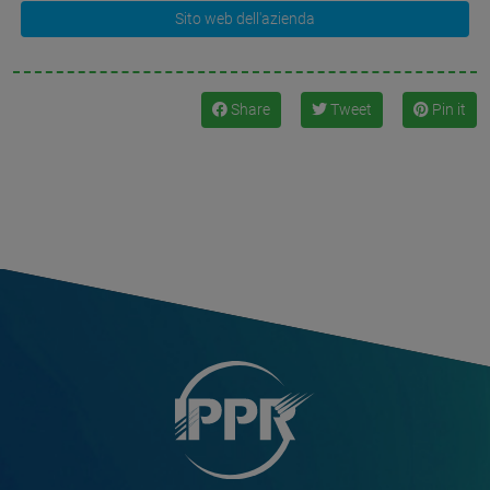
Sito web dell'azienda
Share
Tweet
Pin it