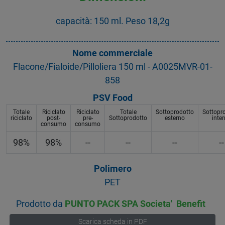
capacità: 150 ml. Peso 18,2g
Nome commerciale
Flacone/Fialoide/Pilloliera 150 ml - A0025MVR-01-
858
PSV Food
Totale
Riciclato
Riciclato
Totale
Sottoprodotto
Sottopr
riciclato
post-
pre-
Sottoprodotto
esterno
inte
consumo
consumo
98%
98%
--
--
--
--
Polimero
PET
Prodotto da
PUNTO PACK SPA Societa' Benefit
Scarica scheda in PDF