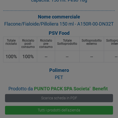
Nome commerciale
Flacone/Fialoide/Pilloliera 150 ml - A150R-00-DN32T
PSV Food
Totale
Riciclato
Riciclato
Totale
Sottoprodotto
Sottopr
riciclato
post-
pre-
Sottoprodotto
esterno
inte
consumo
consumo
100%
100%
--
--
--
--
Polimero
PET
Prodotto da
PUNTO PACK SPA Societa' Benefit
Scarica scheda in PDF
Tutti i prodotti dell'azienda