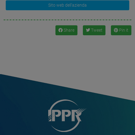
Sito web dell'azienda
Share
Tweet
Pin it