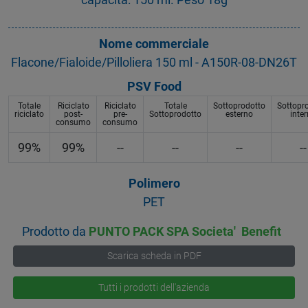
Nome commerciale
Flacone/Fialoide/Pilloliera 150 ml - A150R-08-DN26T
PSV Food
Totale
Riciclato
Riciclato
Totale
Sottoprodotto
Sottopr
riciclato
post-
pre-
Sottoprodotto
esterno
inte
consumo
consumo
99%
99%
--
--
--
--
Polimero
PET
Prodotto da
PUNTO PACK SPA Societa' Benefit
Scarica scheda in PDF
Tutti i prodotti dell'azienda