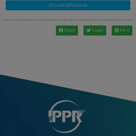
Sito web dell'azienda
Share
Tweet
Pin it