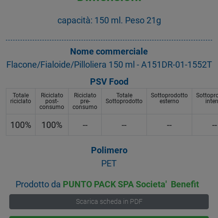
capacità: 150 ml. Peso 21g
Nome commerciale
Flacone/Fialoide/Pilloliera 150 ml - A151DR-01-1552T
PSV Food
Totale
Riciclato
Riciclato
Totale
Sottoprodotto
Sottopr
riciclato
post-
pre-
Sottoprodotto
esterno
inte
consumo
consumo
100%
100%
--
--
--
--
Polimero
PET
Prodotto da
PUNTO PACK SPA Societa' Benefit
Scarica scheda in PDF