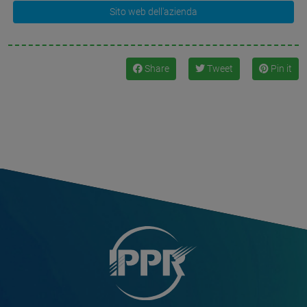
Sito web dell'azienda
Share
Tweet
Pin it