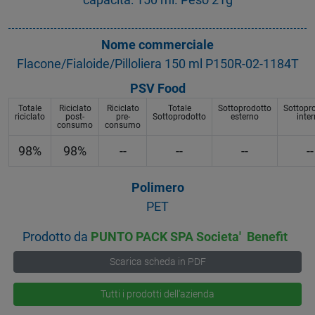
Nome commerciale
Flacone/Fialoide/Pilloliera 150 ml P150R-02-1184T
PSV Food
Totale
Riciclato
Riciclato
Totale
Sottoprodotto
Sottopr
riciclato
post-
pre-
Sottoprodotto
esterno
inte
consumo
consumo
98%
98%
--
--
--
--
Polimero
PET
Prodotto da
PUNTO PACK SPA Societa' Benefit
Scarica scheda in PDF
Tutti i prodotti dell'azienda