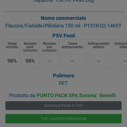
Nome commerciale
Flacone/Fialoide/Pilloliera 150 ml - P151R-02-1465T
PSV Food
Totale
Riciclato
Riciclato
Totale
Sottoprodotto
Sottopr
riciclato
post-
pre-
Sottoprodotto
esterno
inte
consumo
consumo
98%
98%
--
--
--
--
Polimero
PET
Prodotto da
PUNTO PACK SPA Societa' Benefit
Scarica scheda in PDF
Tutti i prodotti dell'azienda