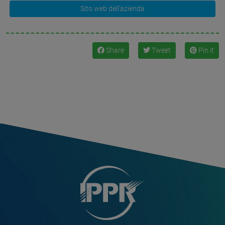
Sito web dell'azienda
Share
Tweet
Pin it