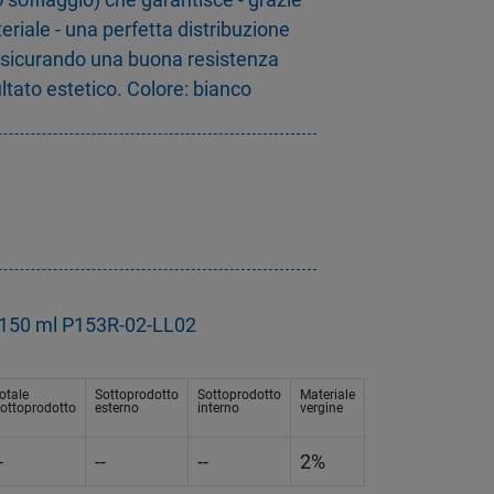
eriale - una perfetta distribuzione
assicurando una buona resistenza
ltato estetico. Colore: bianco
g
a 150 ml P153R-02-LL02
otale
Sottoprodotto
Sottoprodotto
Materiale
ottoprodotto
esterno
interno
vergine
-
--
--
2%