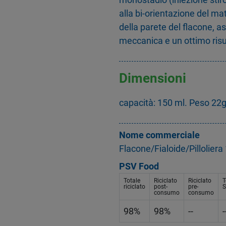
alla bi-orientazione del mat
della parete del flacone, 
meccanica e un ottimo risu
Dimensioni
capacità: 150 ml. Peso 22
Nome commerciale
Flacone/Fialoide/Pillolier
PSV Food
Totale
Riciclato
Riciclato
T
riciclato
post-
pre-
S
consumo
consumo
98%
98%
--
-