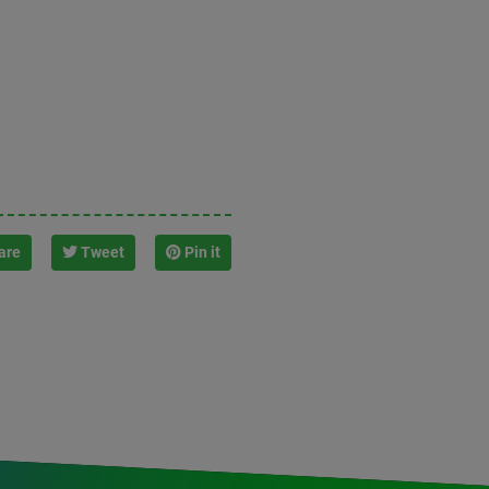
are
Tweet
Pin it