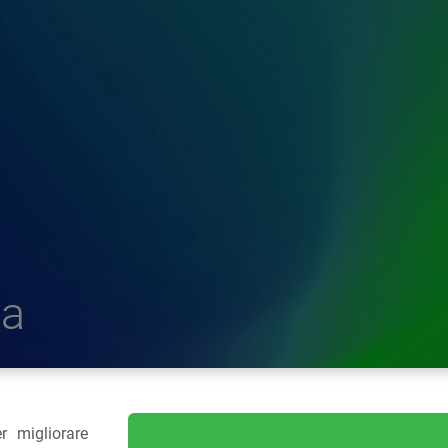
a
r migliorare
delle Plastiche