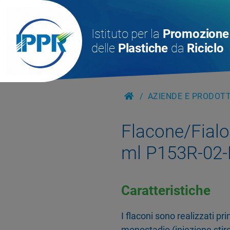
Istituto per la
Promozione
delle
Plastiche
da
Riciclo
AZIENDE E PRODOTTI
Flacone/Fialoi
ml P153R-02-
Caratteristiche
I flaconi sono realizzati p
monostadio (iniezione stiro