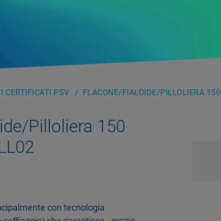
 CERTIFICATI PSV
FLACONE/FIALOIDE/PILLOLIERA 150
de/Pilloliera 150
LL02
rincipalmente con tecnologia
 soffiaggio) che garantisce - grazie