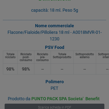
capacità: 18 ml. Peso 5g
Nome commerciale
Flacone/Fialoide/Pilloliera 18 ml - A0018MVR-01-
1230
PSV Food
Totale
Riciclato
Riciclato
Totale
Sottoprodotto
Sottopr
riciclato
post-
pre-
Sottoprodotto
esterno
inte
consumo
consumo
98%
98%
--
--
--
--
Polimero
PET
Prodotto da
PUNTO PACK SPA Societa' Benefit
Scarica scheda in PDF