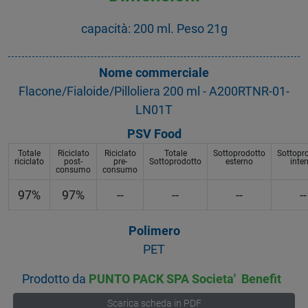
capacità: 200 ml. Peso 21g
Nome commerciale
Flacone/Fialoide/Pilloliera 200 ml - A200RTNR-01-
LN01T
PSV Food
Totale
Riciclato
Riciclato
Totale
Sottoprodotto
Sottopr
riciclato
post-
pre-
Sottoprodotto
esterno
inte
consumo
consumo
97%
97%
--
--
--
--
Polimero
PET
Prodotto da
PUNTO PACK SPA Societa' Benefit
Scarica scheda in PDF