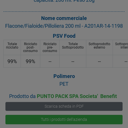
Nome commerciale
Flacone/Fialoide/Pilloliera 200 ml - A201AR-14-1198
PSV Food
Totale
Riciclato
Riciclato
Totale
Sottoprodotto
Sottopr
riciclato
post-
pre-
Sottoprodotto
esterno
inte
consumo
consumo
99%
99%
--
--
--
--
Polimero
PET
Prodotto da
PUNTO PACK SPA Societa' Benefit
Scarica scheda in PDF
Tutti i prodotti dell'azienda