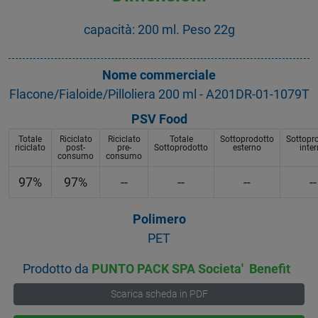
capacità: 200 ml. Peso 22g
Nome commerciale
Flacone/Fialoide/Pilloliera 200 ml - A201DR-01-1079T
PSV Food
Totale
Riciclato
Riciclato
Totale
Sottoprodotto
Sottopr
riciclato
post-
pre-
Sottoprodotto
esterno
inte
consumo
consumo
97%
97%
--
--
--
--
Polimero
PET
Prodotto da
PUNTO PACK SPA Societa' Benefit
Scarica scheda in PDF