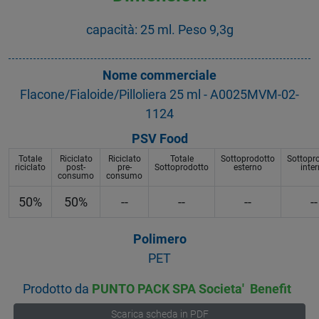
capacità: 25 ml. Peso 9,3g
Nome commerciale
Flacone/Fialoide/Pilloliera 25 ml - A0025MVM-02-
1124
PSV Food
Totale
Riciclato
Riciclato
Totale
Sottoprodotto
Sottopr
riciclato
post-
pre-
Sottoprodotto
esterno
inte
consumo
consumo
50%
50%
--
--
--
--
Polimero
PET
Prodotto da
PUNTO PACK SPA Societa' Benefit
Scarica scheda in PDF