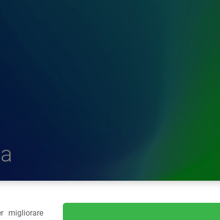
a
r migliorare
delle Plastiche