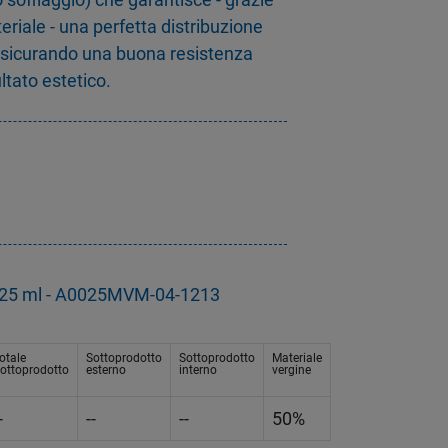
eriale - una perfetta distribuzione
assicurando una buona resistenza
ltato estetico.
ra 25 ml - A0025MVM-04-1213
otale
Sottoprodotto
Sottoprodotto
Materiale
ottoprodotto
esterno
interno
vergine
-
--
--
50%