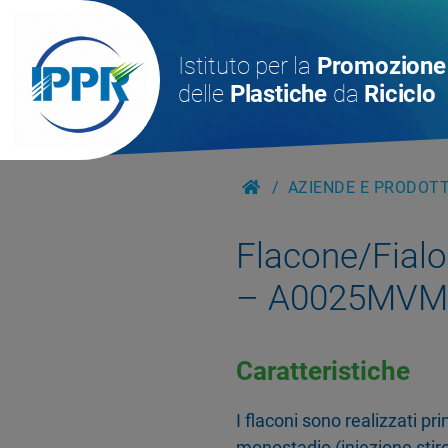
Istituto per la
Promozione
delle
Plastiche
da
Riciclo
AZIENDE E PRODOTTI
Flacone/Fialoi
– A0025MVM-
Caratteristiche
I flaconi sono realizzati p
monostadio (iniezione stiro