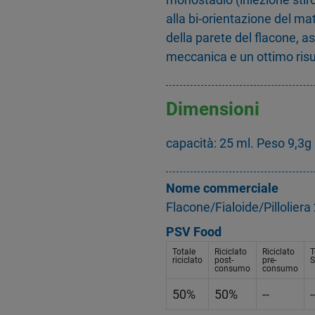
alla bi-orientazione del mat
della parete del flacone, 
meccanica e un ottimo risu
Dimensioni
capacità: 25 ml. Peso 9,3g
Nome commerciale
Flacone/Fialoide/Pillolie
PSV Food
Totale
Riciclato
Riciclato
T
riciclato
post-
pre-
S
consumo
consumo
50%
50%
--
-