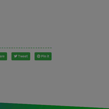
are
Tweet
Pin it