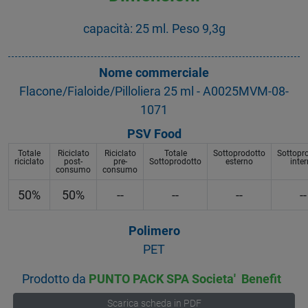
capacità: 25 ml. Peso 9,3g
Nome commerciale
Flacone/Fialoide/Pilloliera 25 ml - A0025MVM-08-
1071
PSV Food
Totale
Riciclato
Riciclato
Totale
Sottoprodotto
Sottopr
riciclato
post-
pre-
Sottoprodotto
esterno
inte
consumo
consumo
50%
50%
--
--
--
--
Polimero
PET
Prodotto da
PUNTO PACK SPA Societa' Benefit
Scarica scheda in PDF