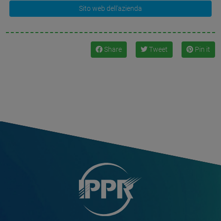
Sito web dell'azienda
Share
Tweet
Pin it