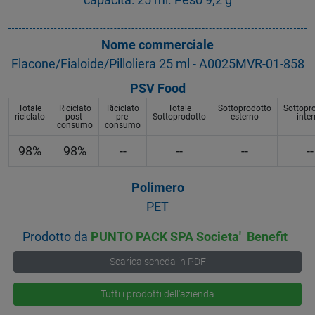
Nome commerciale
Flacone/Fialoide/Pilloliera 25 ml - A0025MVR-01-858
PSV Food
Totale
Riciclato
Riciclato
Totale
Sottoprodotto
Sottopr
riciclato
post-
pre-
Sottoprodotto
esterno
inte
consumo
consumo
98%
98%
--
--
--
--
Polimero
PET
Prodotto da
PUNTO PACK SPA Societa' Benefit
Scarica scheda in PDF
Tutti i prodotti dell'azienda