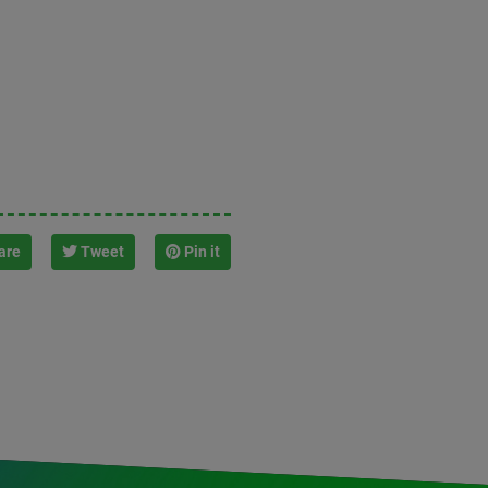
are
Tweet
Pin it