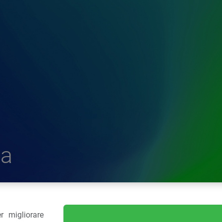
a
r migliorare
delle Plastiche