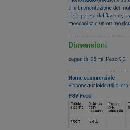
alla bi-orientazione del mat
della parete del flacone, 
meccanica e un ottimo risu
Dimensioni
capacità: 25 ml. Peso 9,2
Nome commerciale
Flacone/Fialoide/Pillolie
PSV Food
Totale
Riciclato
Riciclato
T
riciclato
post-
pre-
S
consumo
consumo
98%
98%
--
-