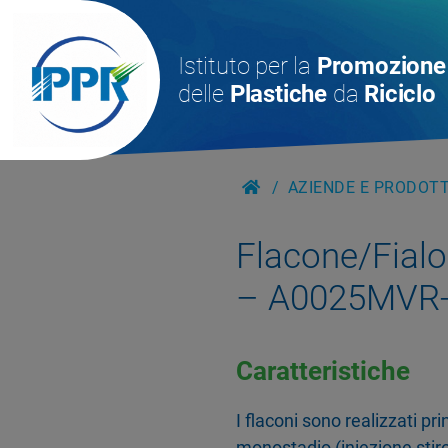
Istituto per la
Promozione
delle
Plastiche
da
Riciclo
AZIENDE E PRODOTTI
Flacone/Fialoi
– A0025MVR-
Caratteristiche
I flaconi sono realizzati p
monostadio (iniezione stiro