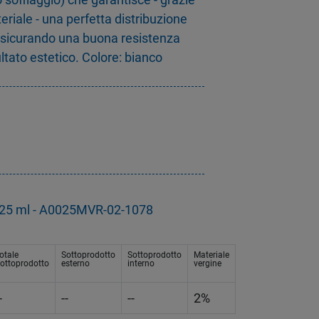
eriale - una perfetta distribuzione
assicurando una buona resistenza
ltato estetico. Colore: bianco
ra 25 ml - A0025MVR-02-1078
otale
Sottoprodotto
Sottoprodotto
Materiale
ottoprodotto
esterno
interno
vergine
-
--
--
2%