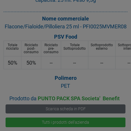
Nome commerciale
Flacone/Fialoide/Pilloliera 25 ml - PFI0025MVMER08
PSV Food
Totale
Riciclato
Riciclato
Totale
Sottoprodotto
Sottopr
riciclato
post-
pre-
Sottoprodotto
esterno
inte
consumo
consumo
50%
50%
--
--
--
--
Polimero
PET
Prodotto da
PUNTO PACK SPA Societa' Benefit
Scarica scheda in PDF
Tutti i prodotti dell'azienda