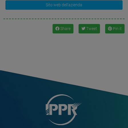
Sito web dell'azienda
Share
Tweet
Pin it