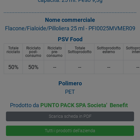
Nome commerciale
Flacone/Fialoide/Pilloliera 25 ml - PFI0025MVMER09
PSV Food
Totale
Riciclato
Riciclato
Totale
Sottoprodotto
Sottopr
riciclato
post-
pre-
Sottoprodotto
esterno
inte
consumo
consumo
50%
50%
--
--
--
--
Polimero
PET
Prodotto da
PUNTO PACK SPA Societa' Benefit
Scarica scheda in PDF
Tutti i prodotti dell'azienda