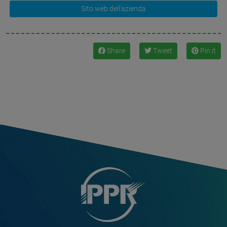
Sito web dell'azienda
Share
Tweet
Pin it