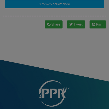
Sito web dell'azienda
Share
Tweet
Pin it