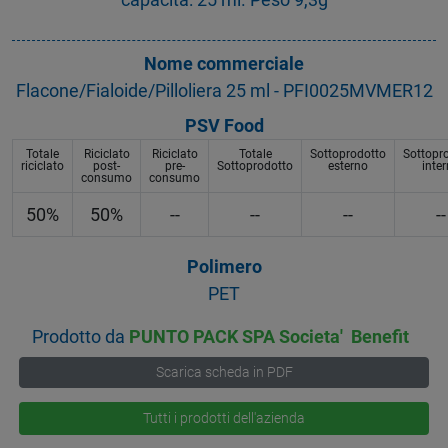
Nome commerciale
Flacone/Fialoide/Pilloliera 25 ml - PFI0025MVMER12
PSV Food
Totale
Riciclato
Riciclato
Totale
Sottoprodotto
Sottopr
riciclato
post-
pre-
Sottoprodotto
esterno
inte
consumo
consumo
50%
50%
--
--
--
--
Polimero
PET
Prodotto da
PUNTO PACK SPA Societa' Benefit
Scarica scheda in PDF
Tutti i prodotti dell'azienda