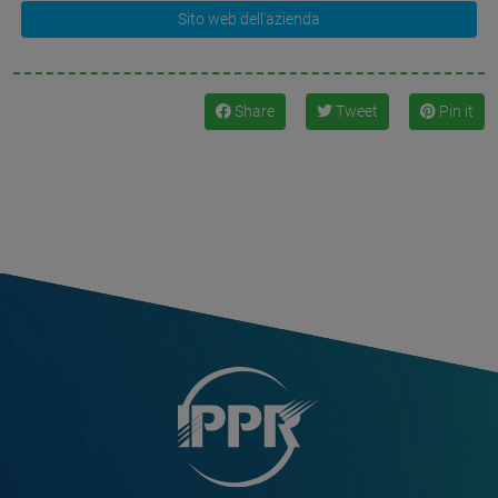
Sito web dell'azienda
Share
Tweet
Pin it