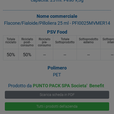
Nome commerciale
Flacone/Fialoide/Pilloliera 25 ml - PFI0025MVMER14
PSV Food
Totale
Riciclato
Riciclato
Totale
Sottoprodotto
Sottopr
riciclato
post-
pre-
Sottoprodotto
esterno
inte
consumo
consumo
50%
50%
--
--
--
--
Polimero
PET
Prodotto da
PUNTO PACK SPA Societa' Benefit
Scarica scheda in PDF
Tutti i prodotti dell'azienda