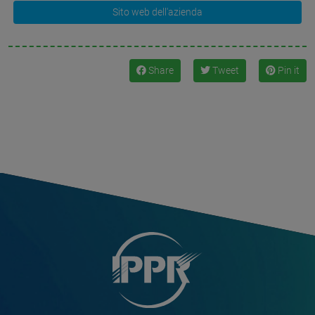
Sito web dell'azienda
Share
Tweet
Pin it