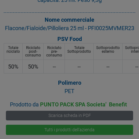
Nome commerciale
Flacone/Fialoide/Pilloliera 25 ml - PFI0025MVMER23
PSV Food
Totale
Riciclato
Riciclato
Totale
Sottoprodotto
Sottopr
riciclato
post-
pre-
Sottoprodotto
esterno
inte
consumo
consumo
50%
50%
--
--
--
--
Polimero
PET
Prodotto da
PUNTO PACK SPA Societa' Benefit
Scarica scheda in PDF
Tutti i prodotti dell'azienda