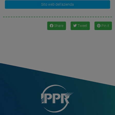
Sito web dell'azienda
Share
Tweet
Pin it