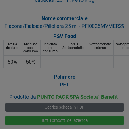
Nome commerciale
Flacone/Fialoide/Pilloliera 25 ml - PFI0025MVMER29
PSV Food
Totale
Riciclato
Riciclato
Totale
Sottoprodotto
Sottopr
riciclato
post-
pre-
Sottoprodotto
esterno
inte
consumo
consumo
50%
50%
--
--
--
--
Polimero
PET
Prodotto da
PUNTO PACK SPA Societa' Benefit
Scarica scheda in PDF
Tutti i prodotti dell'azienda