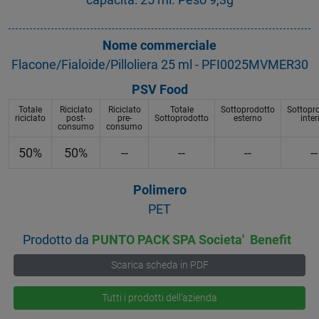
Nome commerciale
Flacone/Fialoide/Pilloliera 25 ml - PFI0025MVMER30
PSV Food
Totale
Riciclato
Riciclato
Totale
Sottoprodotto
Sottopr
riciclato
post-
pre-
Sottoprodotto
esterno
inte
consumo
consumo
50%
50%
--
--
--
--
Polimero
PET
Prodotto da
PUNTO PACK SPA Societa' Benefit
Scarica scheda in PDF
Tutti i prodotti dell'azienda