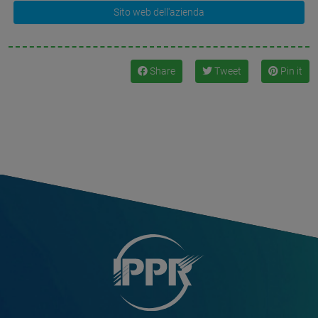
Sito web dell'azienda
Share
Tweet
Pin it