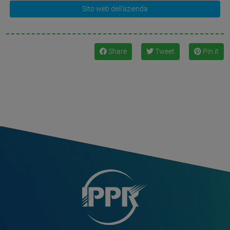
Sito web dell'azienda
Share
Tweet
Pin it