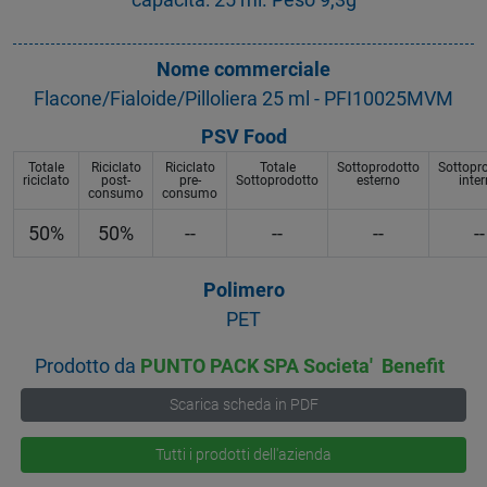
Nome commerciale
Flacone/Fialoide/Pilloliera 25 ml - PFI10025MVM
PSV Food
Totale
Riciclato
Riciclato
Totale
Sottoprodotto
Sottopr
riciclato
post-
pre-
Sottoprodotto
esterno
inte
consumo
consumo
50%
50%
--
--
--
--
Polimero
PET
Prodotto da
PUNTO PACK SPA Societa' Benefit
Scarica scheda in PDF
Tutti i prodotti dell'azienda