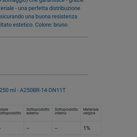
eriale - una perfetta distribuzione
assicurando una buona resistenza
ltato estetico. Colore: bruno
g
ra 250 ml - A250BR-14-DN11T
otale
Sottoprodotto
Sottoprodotto
Materiale
ottoprodotto
esterno
interno
vergine
-
--
--
1%