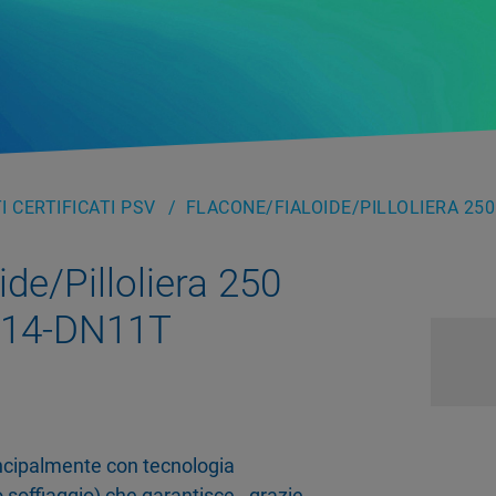
 CERTIFICATI PSV
FLACONE/FIALOIDE/PILLOLIERA 250
de/Pilloliera 250
-14-DN11T
rincipalmente con tecnologia
 soffiaggio) che garantisce - grazie