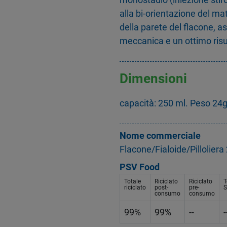
alla bi-orientazione del mat
della parete del flacone, 
meccanica e un ottimo risu
Dimensioni
capacità: 250 ml. Peso 24
Nome commerciale
Flacone/Fialoide/Pillolie
PSV Food
Totale
Riciclato
Riciclato
T
riciclato
post-
pre-
S
consumo
consumo
99%
99%
--
-