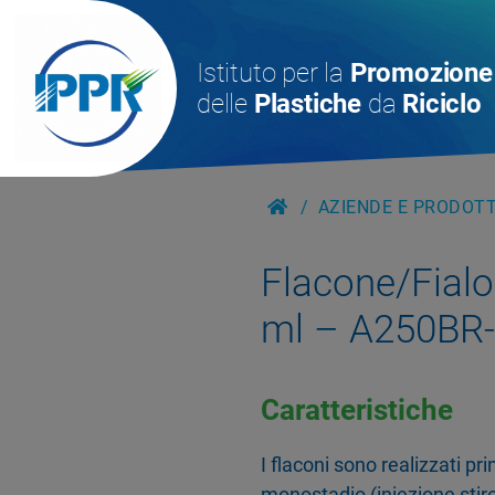
Istituto per la
Promozione
delle
Plastiche
da
Riciclo
AZIENDE E PRODOTTI
Flacone/Fialoi
ml – A250BR
Caratteristiche
I flaconi sono realizzati p
monostadio (iniezione stiro