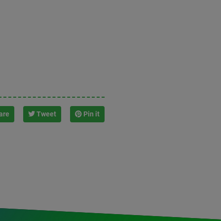
are
Tweet
Pin it