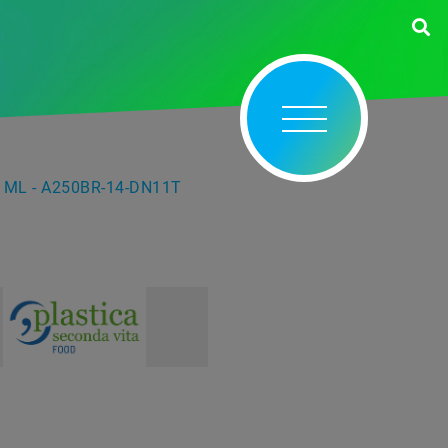
 ML - A250BR-14-DN11T