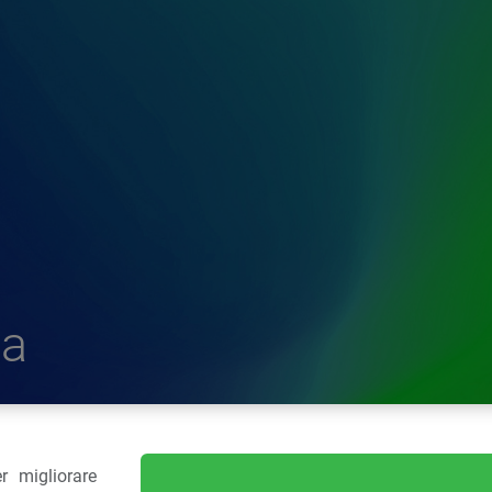
a
r migliorare
delle Plastiche