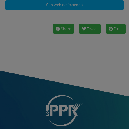
Sito web dell'azienda
Share
Tweet
Pin it