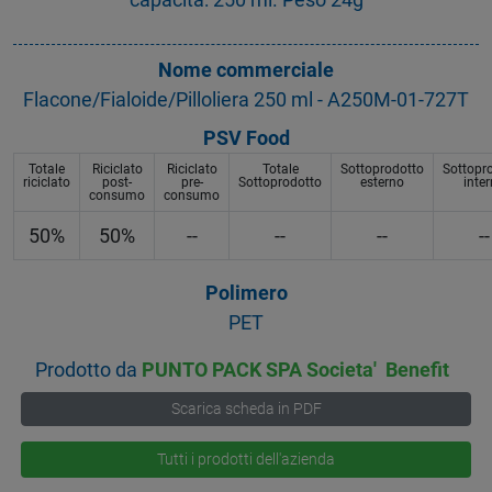
Nome commerciale
Flacone/Fialoide/Pilloliera 250 ml - A250M-01-727T
PSV Food
Totale
Riciclato
Riciclato
Totale
Sottoprodotto
Sottopr
riciclato
post-
pre-
Sottoprodotto
esterno
inte
consumo
consumo
50%
50%
--
--
--
--
Polimero
PET
Prodotto da
PUNTO PACK SPA Societa' Benefit
Scarica scheda in PDF
Tutti i prodotti dell'azienda