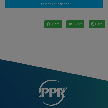
Sito web dell'azienda
Share
Tweet
Pin it