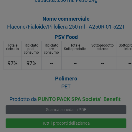
Nome commerciale
Flacone/Fialoide/Pilloliera 250 ml - A250R-01-522T
PSV Food
Totale
Riciclato
Riciclato
Totale
Sottoprodotto
Sottopr
riciclato
post-
pre-
Sottoprodotto
esterno
inte
consumo
consumo
97%
97%
--
--
--
--
Polimero
PET
Prodotto da
PUNTO PACK SPA Societa' Benefit
Scarica scheda in PDF
Tutti i prodotti dell'azienda