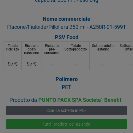
Nome commerciale
Flacone/Fialoide/Pilloliera 250 ml - A250R-01-599T
PSV Food
Totale
Riciclato
Riciclato
Totale
Sottoprodotto
Sottopr
riciclato
post-
pre-
Sottoprodotto
esterno
inte
consumo
consumo
97%
97%
--
--
--
--
Polimero
PET
Prodotto da
PUNTO PACK SPA Societa' Benefit
Scarica scheda in PDF
Tutti i prodotti dell'azienda