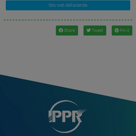
Sito web dell'azienda
Share
Tweet
Pin it