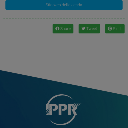
Sito web dell'azienda
Share
Tweet
Pin it