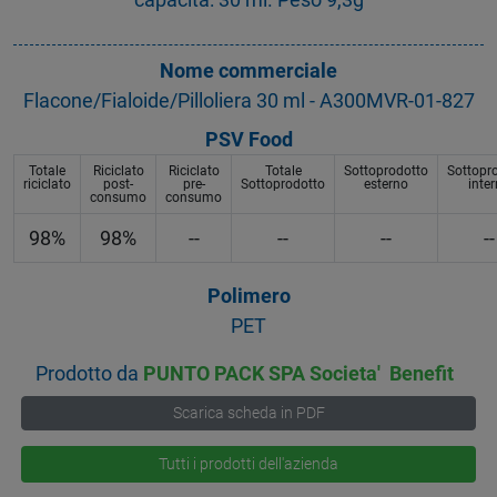
Nome commerciale
Flacone/Fialoide/Pilloliera 30 ml - A300MVR-01-827
PSV Food
Totale
Riciclato
Riciclato
Totale
Sottoprodotto
Sottopr
riciclato
post-
pre-
Sottoprodotto
esterno
inte
consumo
consumo
98%
98%
--
--
--
--
Polimero
PET
Prodotto da
PUNTO PACK SPA Societa' Benefit
Scarica scheda in PDF
Tutti i prodotti dell'azienda