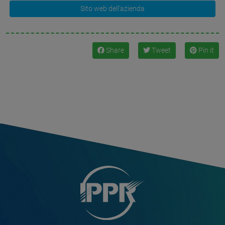
Sito web dell'azienda
Share
Tweet
Pin it