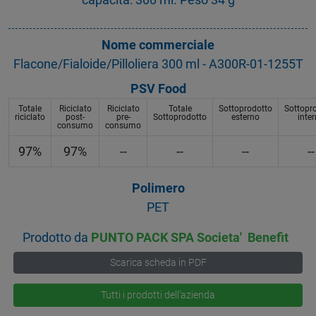
Nome commerciale
Flacone/Fialoide/Pilloliera 300 ml - A300R-01-1255T
PSV Food
Totale
Riciclato
Riciclato
Totale
Sottoprodotto
Sottopr
riciclato
post-
pre-
Sottoprodotto
esterno
inte
consumo
consumo
97%
97%
--
--
--
--
Polimero
PET
Prodotto da
PUNTO PACK SPA Societa' Benefit
Scarica scheda in PDF
Tutti i prodotti dell'azienda