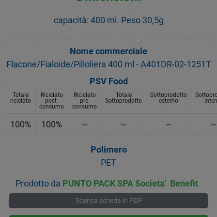
capacità: 400 ml. Peso 30,5g
Nome commerciale
Flacone/Fialoide/Pilloliera 400 ml - A401DR-02-1251T
PSV Food
Totale
Riciclato
Riciclato
Totale
Sottoprodotto
Sottopr
riciclato
post-
pre-
Sottoprodotto
esterno
inte
consumo
consumo
100%
100%
--
--
--
--
Polimero
PET
Prodotto da
PUNTO PACK SPA Societa' Benefit
Scarica scheda in PDF