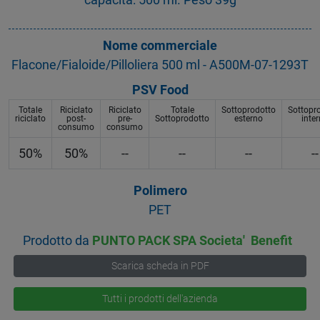
Nome commerciale
Flacone/Fialoide/Pilloliera 500 ml - A500M-07-1293T
PSV Food
Totale
Riciclato
Riciclato
Totale
Sottoprodotto
Sottopr
riciclato
post-
pre-
Sottoprodotto
esterno
inte
consumo
consumo
50%
50%
--
--
--
--
Polimero
PET
Prodotto da
PUNTO PACK SPA Societa' Benefit
Scarica scheda in PDF
Tutti i prodotti dell'azienda