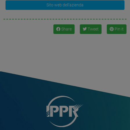
Sito web dell'azienda
Share
Tweet
Pin it