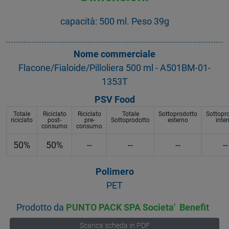
capacità: 500 ml. Peso 39g
Nome commerciale
Flacone/Fialoide/Pilloliera 500 ml - A501BM-01-
1353T
PSV Food
Totale
Riciclato
Riciclato
Totale
Sottoprodotto
Sottopr
riciclato
post-
pre-
Sottoprodotto
esterno
inte
consumo
consumo
50%
50%
--
--
--
--
Polimero
PET
Prodotto da
PUNTO PACK SPA Societa' Benefit
Scarica scheda in PDF