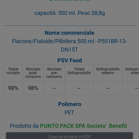
capacità: 500 ml. Peso 38,8g
Nome commerciale
Flacone/Fialoide/Pilloliera 500 ml - P501BR-13-
DN15T
PSV Food
Totale
Riciclato
Riciclato
Totale
Sottoprodotto
Sottopr
riciclato
post-
pre-
Sottoprodotto
esterno
inte
consumo
consumo
98%
98%
--
--
--
--
Polimero
PET
Prodotto da
PUNTO PACK SPA Societa' Benefit
Scarica scheda in PDF