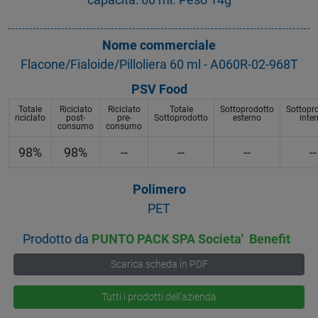
Nome commerciale
Flacone/Fialoide/Pilloliera 60 ml - A060R-02-968T
PSV Food
Totale
Riciclato
Riciclato
Totale
Sottoprodotto
Sottopr
riciclato
post-
pre-
Sottoprodotto
esterno
inte
consumo
consumo
98%
98%
--
--
--
--
Polimero
PET
Prodotto da
PUNTO PACK SPA Societa' Benefit
Scarica scheda in PDF
Tutti i prodotti dell'azienda