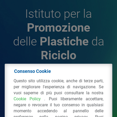
Istituto per la
Promozione
delle
Plastiche
da
Riciclo
Consenso Cookie
© 2026 - IPPR Istituto per la Promozione delle
Questo sito utilizza cookie, anche di terze parti,
Plastiche da Riciclo
per migliorare l'esperienza di navigazione. Se
C.F. 97381090154
vuoi saperne di più puoi consultare la nostra
Cookie Policy
. Puoi liberamente accettare,
Via San Vittore 36
20123
Milano
(MI)
negare o revocare il tuo consenso in qualsiasi
Tel.: 02 43928225.
momento accedendo al pannello delle
preferenze nella pagina privacy. Puoi