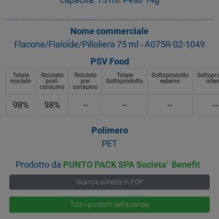
Nome commerciale
Flacone/Fialoide/Pilloliera 75 ml - A075R-02-1049
PSV Food
Totale
Riciclato
Riciclato
Totale
Sottoprodotto
Sottopr
riciclato
post-
pre-
Sottoprodotto
esterno
inte
consumo
consumo
98%
98%
--
--
--
--
Polimero
PET
Prodotto da
PUNTO PACK SPA Societa' Benefit
Scarica scheda in PDF
Tutti i prodotti dell'azienda