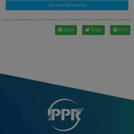
Sito web dell'azienda
Share
Tweet
Pin it