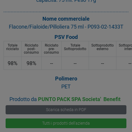
Nome commerciale
Flacone/Fialoide/Pilloliera 75 ml - P093-02-1433T
PSV Food
Totale
Riciclato
Riciclato
Totale
Sottoprodotto
Sottopr
riciclato
post-
pre-
Sottoprodotto
esterno
inte
consumo
consumo
98%
98%
--
--
--
--
Polimero
PET
Prodotto da
PUNTO PACK SPA Societa' Benefit
Scarica scheda in PDF
Tutti i prodotti dell'azienda