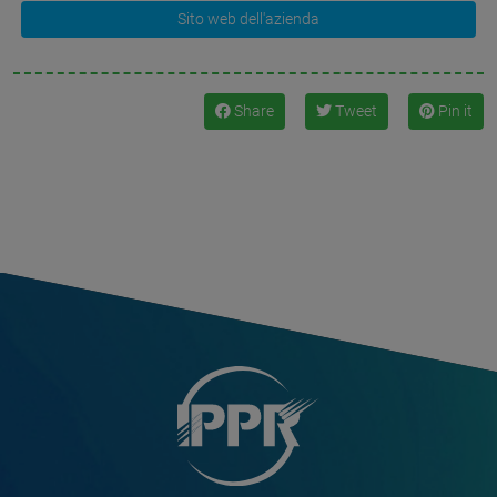
Sito web dell'azienda
Share
Tweet
Pin it