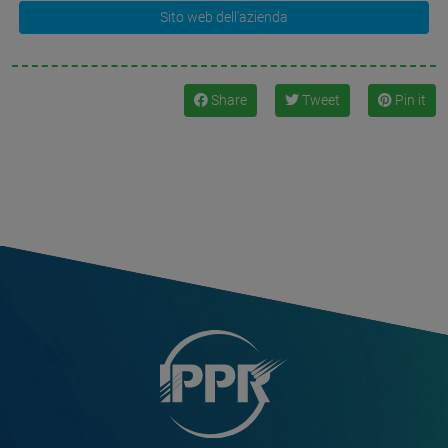
Sito web dell'azienda
Share
Tweet
Pin it