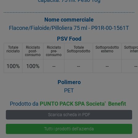
Nome commerciale
Flacone/Fialoide/Pilloliera 75 ml - P91R-00-1561T
PSV Food
Totale
Riciclato
Riciclato
Totale
Sottoprodotto
Sottopr
riciclato
post-
pre-
Sottoprodotto
esterno
inte
consumo
consumo
100%
100%
--
--
--
--
Polimero
PET
Prodotto da
PUNTO PACK SPA Societa' Benefit
Scarica scheda in PDF
Tutti i prodotti dell'azienda