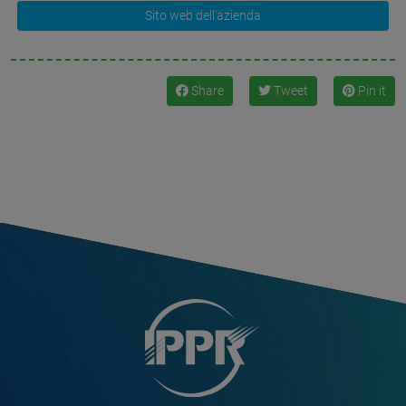
Sito web dell'azienda
Share
Tweet
Pin it