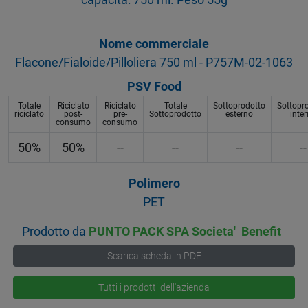
Nome commerciale
Flacone/Fialoide/Pilloliera 750 ml - P757M-02-1063
PSV Food
Totale
Riciclato
Riciclato
Totale
Sottoprodotto
Sottopr
riciclato
post-
pre-
Sottoprodotto
esterno
inte
consumo
consumo
50%
50%
--
--
--
--
Polimero
PET
Prodotto da
PUNTO PACK SPA Societa' Benefit
Scarica scheda in PDF
Tutti i prodotti dell'azienda