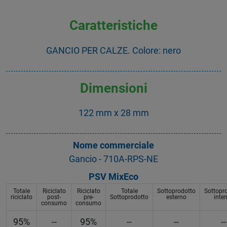
Caratteristiche
GANCIO PER CALZE. Colore: nero
Dimensioni
122 mm x 28 mm
Nome commerciale
Gancio - 710A-RPS-NE
PSV MixEco
Totale
Riciclato
Riciclato
Totale
Sottoprodotto
Sottopr
riciclato
post-
pre-
Sottoprodotto
esterno
inte
consumo
consumo
95%
--
95%
--
--
--