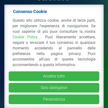
Consenso Cookie
© 2026 - IPPR Istituto per la Promozione delle
Questo sito utilizza cookie, anche di terze parti,
Plastiche da Riciclo
per migliorare l'esperienza di navigazione. Se
C.F. 97381090154
vuoi saperne di più puoi consultare la nostra
Cookie Policy
. Puoi liberamente accettare,
Via San Vittore 36
20123
Milano
(MI)
negare o revocare il tuo consenso in qualsiasi
Tel.: 02 43928225.
momento accedendo al pannello delle
preferenze nella pagina privacy. Puoi
acconsentire all'uso di queste tecnologie
Tutti i diritti riservati
Privacy Policy
&
Cookie
acconsentendo a questa informativa.
Accetta tutto
Solo obbligatori
Personalizza