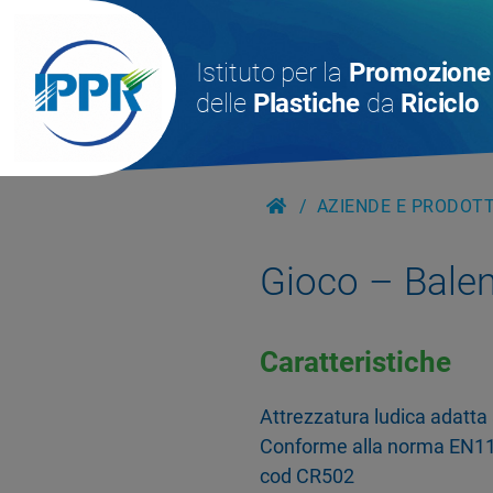
Istituto per la
Promozione
delle
Plastiche
da
Riciclo
AZIENDE E PRODOTTI
Gioco – Bale
Caratteristiche
Attrezzatura ludica adatta 
Conforme alla norma EN117
cod CR502