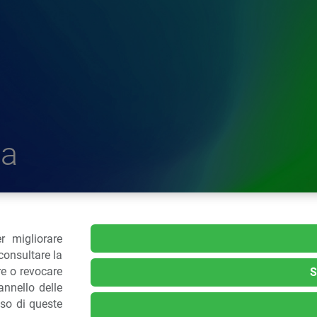
a
r migliorare
delle Plastiche
consultare la
re o revocare
S
nnello delle
.: 02 43928225.
uso di queste