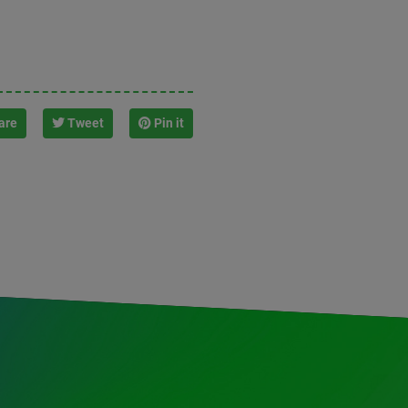
are
Tweet
Pin it