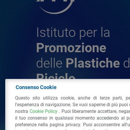
Istituto per la
Promozione
delle
Plastiche
d
Riciclo
Consenso Cookie
Questo sito utilizza cookie, anche di terze parti, pe
© 2026 - IPPR Istituto per la Promozione 
l'esperienza di navigazione. Se vuoi saperne di più puoi 
da Riciclo
nostra
Cookie Policy
. Puoi liberamente accettare, nega
C.F. 97381090154
il tuo consenso in qualsiasi momento accedendo al pa
Via San Vittore 36
20123
Milano
(MI)
Tel
preferenze nella pagina privacy. Puoi acconsentire all'