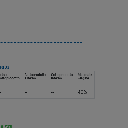
iata
otale
Sottoprodotto
Sottoprodotto
Materiale
ottoprodotto
esterno
interno
vergine
-
--
--
40%
A SRL