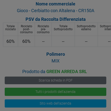
Nome commerciale
Gioco - Cerbiatto con Altalena - CR150A
PSV da Raccolta Differenziata
Totale
Riciclato
Riciclato
Totale
Sottoprodotto
Sottopr
riciclato
post-
pre-
Sottoprodotto
esterno
inte
consumo
consumo
60%
60%
--
--
--
--
Polimero
MIX
Prodotto da
GREEN ARREDA SRL
Scarica scheda in PDF
Tutti i prodotti dell'azienda
Sito web dell'azienda