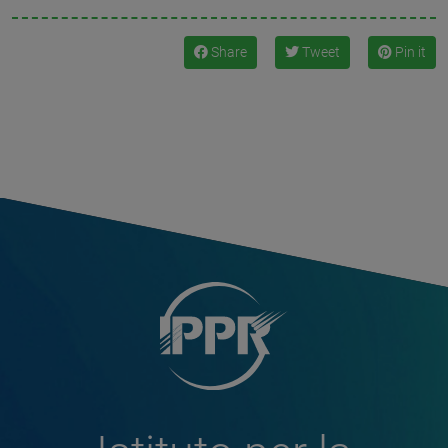
Share
Tweet
Pin it