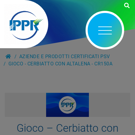
AZIENDE E PRODOTTI CERTIFICATI PSV
GIOCO - CERBIATTO CON ALTALENA - CR150A
Gioco – Cerbiatto con