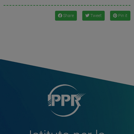
Share
Tweet
Pin it