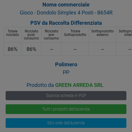
Nome commerciale
Gioco - Dondolo Simplex 4 Posti - B654R
PSV da Raccolta Differenziata
Totale
Riciclato
Riciclato
Totale
Sottoprodotto
Sottopr
riciclato
post-
pre-
Sottoprodotto
esterno
inte
consumo
consumo
86%
86%
--
--
--
--
Polimero
PP
Prodotto da
GREEN ARREDA SRL
Scarica scheda in PDF
Tutti i prodotti dell'azienda
Sito web dell'azienda