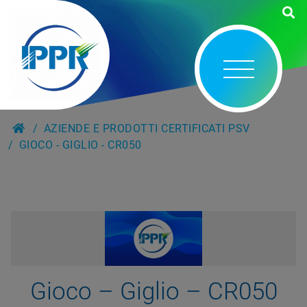
AZIENDE E PRODOTTI CERTIFICATI PSV
GIOCO - GIGLIO - CR050
Gioco – Giglio – CR050