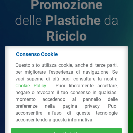
Promozione
delle
Plastiche
da
Riciclo
Consenso Cookie
© 2026 - IPPR Istituto per la Promozione delle
Questo sito utilizza cookie, anche di terze parti,
Plastiche da Riciclo
per migliorare l'esperienza di navigazione. Se
C.F. 97381090154
vuoi saperne di più puoi consultare la nostra
Cookie Policy
. Puoi liberamente accettare,
Via San Vittore 36
20123
Milano
(MI)
negare o revocare il tuo consenso in qualsiasi
Tel.: 02 43928225.
momento accedendo al pannello delle
preferenze nella pagina privacy. Puoi
acconsentire all'uso di queste tecnologie
Tutti i diritti riservati
Privacy Policy
&
Cookie
acconsentendo a questa informativa.