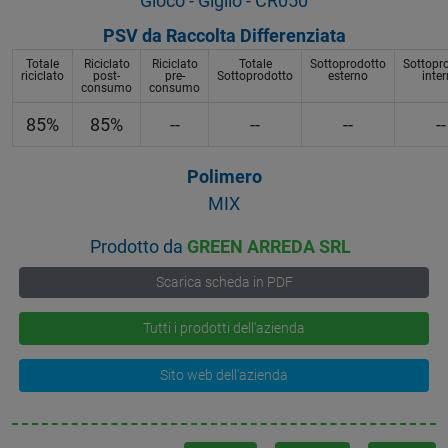
Gioco - Giglio - CR050
PSV da Raccolta Differenziata
Totale
Riciclato
Riciclato
Totale
Sottoprodotto
Sottopr
riciclato
post-
pre-
Sottoprodotto
esterno
inte
consumo
consumo
85%
85%
--
--
--
--
Polimero
MIX
Prodotto da
GREEN ARREDA SRL
Scarica scheda in PDF
Tutti i prodotti dell'azienda
Sito web dell'azienda