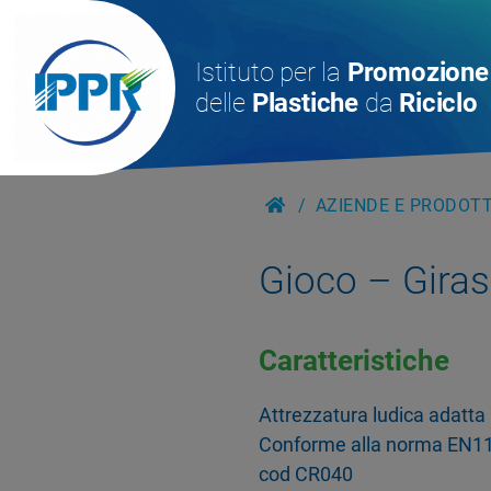
Istituto per la
Promozione
delle
Plastiche
da
Riciclo
AZIENDE E PRODOTTI
Gioco – Gira
Caratteristiche
Attrezzatura ludica adatta 
Conforme alla norma EN117
cod CR040