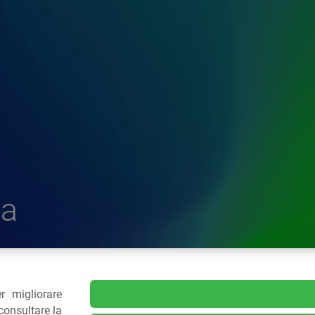
a
r migliorare
delle Plastiche
consultare la