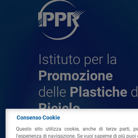
Istituto per la
Promozione
delle
Plastiche
d
Riciclo
Consenso Cookie
Questo sito utilizza cookie, anche di terze parti, pe
© 2026 - IPPR Istituto per la Promozione 
l'esperienza di navigazione. Se vuoi saperne di più puoi 