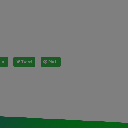
are
Tweet
Pin it