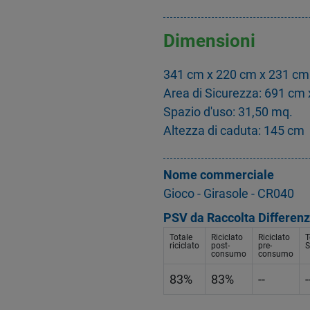
Dimensioni
341 cm x 220 cm x 231 cm
Area di Sicurezza: 691 cm
Spazio d'uso: 31,50 mq.
Altezza di caduta: 145 cm
Nome commerciale
Gioco - Girasole - CR040
PSV da Raccolta Differenz
Totale
Riciclato
Riciclato
T
riciclato
post-
pre-
S
consumo
consumo
83%
83%
--
-