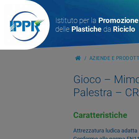
Istituto per la
Promozione
delle
Plastiche
da
Riciclo
AZIENDE E PRODOTTI
Gioco – Mimo
Palestra – C
Caratteristiche
Attrezzatura ludica adatta 
Conforme alla norma EN117