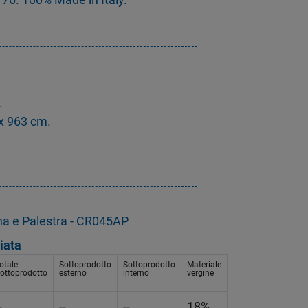
.
 x 963 cm.
na e Palestra - CR045AP
iata
otale
Sottoprodotto
Sottoprodotto
Materiale
ottoprodotto
esterno
interno
vergine
-
--
--
18%