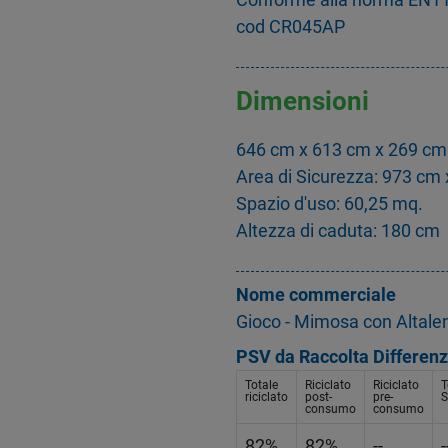
cod CR045AP
Dimensioni
646 cm x 613 cm x 269 cm
Area di Sicurezza: 973 cm
Spazio d'uso: 60,25 mq.
Altezza di caduta: 180 cm
Nome commerciale
Gioco - Mimosa con Altale
PSV da Raccolta Differenz
Totale
Riciclato
Riciclato
T
riciclato
post-
pre-
S
consumo
consumo
82%
82%
--
-