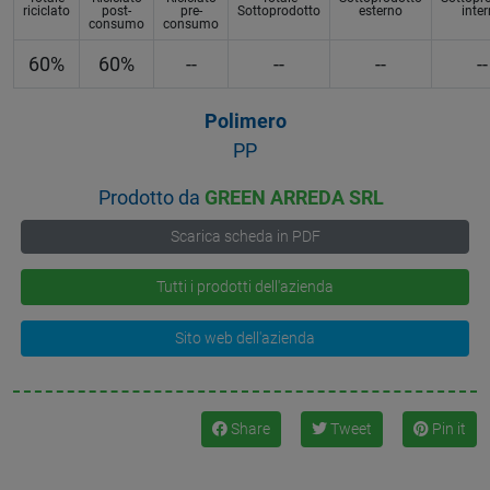
riciclato
post-
pre-
Sottoprodotto
esterno
inte
consumo
consumo
60%
60%
--
--
--
--
Polimero
PP
Prodotto da
GREEN ARREDA SRL
Scarica scheda in PDF
Tutti i prodotti dell'azienda
Sito web dell'azienda
Share
Tweet
Pin it