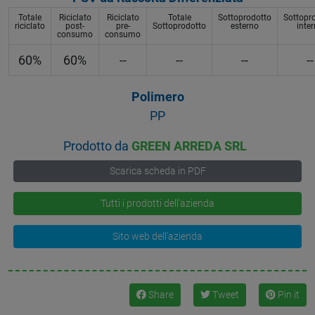
Totale
Riciclato
Riciclato
Totale
Sottoprodotto
Sottopr
riciclato
post-
pre-
Sottoprodotto
esterno
inte
consumo
consumo
60%
60%
--
--
--
--
Polimero
PP
Prodotto da
GREEN ARREDA SRL
Scarica scheda in PDF
Tutti i prodotti dell'azienda
Sito web dell'azienda
Share
Tweet
Pin it