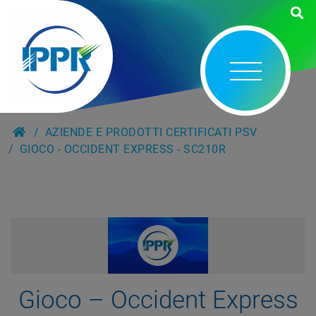
AZIENDE E PRODOTTI CERTIFICATI PSV
GIOCO - OCCIDENT EXPRESS - SC210R
Gioco – Occident Express