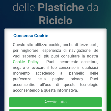
delle
Plastiche
da
Riciclo
Consenso Cookie
© 2026 - IPPR Istituto per la Promozione delle
Questo sito utilizza cookie, anche di terze parti,
Plastiche da Riciclo
per migliorare l'esperienza di navigazione. Se
C.F. 97381090154
vuoi saperne di più puoi consultare la nostra
Cookie Policy
. Puoi liberamente accettare,
Via San Vittore 36
20123
Milano
(MI)
negare o revocare il tuo consenso in qualsiasi
Tel.: 02 43928225.
momento accedendo al pannello delle
preferenze nella pagina privacy. Puoi
acconsentire all'uso di queste tecnologie
Tutti i diritti riservati
Privacy Policy
&
Cookie
acconsentendo a questa informativa.
Accetta tutto