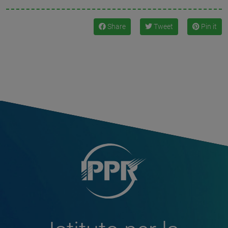
Share
Tweet
Pin it