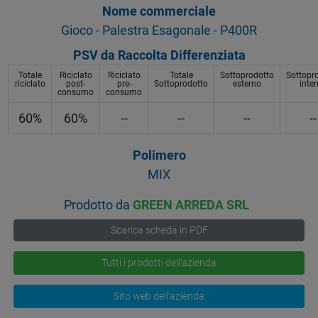
Nome commerciale
Gioco - Palestra Esagonale - P400R
PSV da Raccolta Differenziata
Totale
Riciclato
Riciclato
Totale
Sottoprodotto
Sottopr
riciclato
post-
pre-
Sottoprodotto
esterno
inte
consumo
consumo
60%
60%
--
--
--
--
Polimero
MIX
Prodotto da
GREEN ARREDA SRL
Scarica scheda in PDF
Tutti i prodotti dell'azienda
Sito web dell'azienda