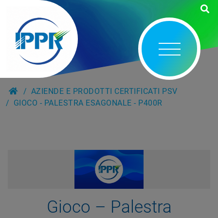
AZIENDE E PRODOTTI CERTIFICATI PSV
GIOCO - PALESTRA ESAGONALE - P400R
Gioco – Palestra